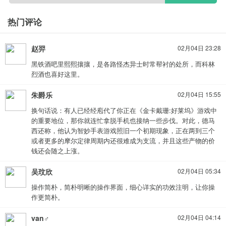
环境，投影仪等新兴家电正在取代电视机，成为年轻一代的幸福感
热门评论
来源。
“过年送健康”也成为新趋势。体检卡、血糖仪、益生菌等跟健
赵羿
02月04日 23:28
康、保健相关的产品，被用来送父母、长辈尤为常见。在追求健康
黑铁酒吧里熙熙攘攘，是各路怪杰异士时常帮衬的处所，而科林
生活的指引下，“运动户外”“瑜伽”等运动装备成为年货新选择，冬奥
烈酒也喜好这里。
冰雪热潮还带动了滑雪装备的迅速增长。
数码科技如今是娱乐也是生产力。VR设备在元宇宙概念下逆势
朱爵乐
02月04日 15:55
翻盘，涨势喜人。手机、电脑等产品也随着居家办公、在线学习的
换句话说：有人已经经庖代了你正在《金卡戴珊:好莱坞》游戏中
的重要地位，那你就连忙拿脱手机也接纳一些步伐。对此，德马
展开不断形成“升级”需求。
西还称，他认为智妙手表游戏照旧一个初期现象，正在两到三个
在家吃饭是带着烟火气的幸福。空气炸锅从社交平台一路火到
或者更多的摩尔定律周期内还很难成为支流，并且这些产物的价
线下。“看来不买台空气炸锅，小红书不会放过我了。”网友因频繁收
钱还会随之上涨。
到社交平台相关产品及菜谱推荐而打趣道。此外，预制菜、快手菜
吴玟欣
02月04日 05:34
等能够便利解决置办年夜饭难题的产品也广受好评。既能满足亲自
操作简朴，简朴明晰的操作界面，细心详实的功效注明，让你操
下厨的仪式感，又能把年夜饭该有的“排面”摆满。
作更简朴。
“被疫情偷走的这两年”这一话题在节前曾登上热搜，收到5.1亿
次阅读量。新春之际，人们希望记录当下，留住爱与美的瞬间。“艺
van♂
02月04日 04:14