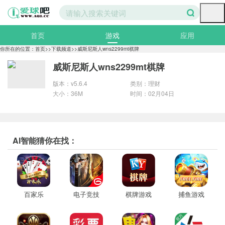
首页
游戏
应用
分类
你所在的位置：
首页
>>
下载频道
>>
威斯尼斯人wns2299mt棋牌
威斯尼斯人wns2299mt棋牌
电脑壁纸
图片大全
手机壁纸
版本：v5.6.4
类别：理财
大小：36M
时间：02月04日
美女图片
专题
精选
AI智能猜你在找：
百家乐
电子竞技
棋牌游戏
捕鱼游戏