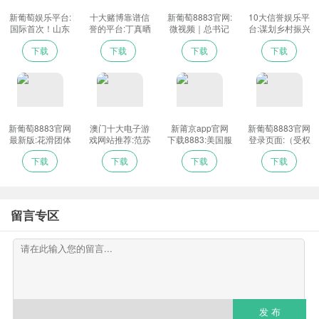
场“生力军”的90后均对3C数码、女装有着较高的偏好度；80后处于
新葡萄娱乐平台:
十大赌博靠谱信
新葡萄8883官网:
10大信誉娱乐平
生儿育女、安家置业的人生阶段，在家装、母婴类别的偏好更为突
国际首次！山东
誉的平台:丁真晒
微视频｜总书记
台:谋划乡村振兴
青岛发现绽放一
冬奥主题封面展
的冬奥足迹_新闻
的两名“特警第一
出；70后们除了家装，在女装及食品方面同样展示出高偏好度。
下载
下载
下载
下载
亿年的花朵
型男魅力 祝一切
中心
书记”
顺利马到成功_0
不同地域置办的年货也各具特色。北方年货讲究大体量，让“南
方论斤、北方论车”“山东人准备年礼像进货”等话题引发热议。同
时，“南方吃年糕，北方吃饺子”等年夜饭差异都是引人威斯尼斯人w
ns2299mt棋牌共鸣的话题。
新葡萄8883官网
澳门十大电子游
新莆京app官网
新葡萄8883官网
最新版:花滑团体
戏网站推荐:范苏
下载8883:美国服
登录页面:（受权
纵观五湖四海的年货，最显著的差异要看舌尖上的“家宴”：长春
赛男单短节目参
圆：一般在战术
务业增速降至近
发布）俄罗斯总
下载
下载
下载
下载
赛名单揭晓 金博
的红肠、南京的盐水鸭、四川的火锅、云南的鲜花饼、广州的烧
方面比较听凌智
一年来最低水平
统普京接受中央
洋、宇野昌磨、
的
广播电视总台台
腊、厦门的姜母鸭等，都作为地域特色被收录进“全国年货图鉴”。
陈巍等出战
长专访
“宅家”相关品类成新趋势
留言专区
“新年货”有哪些新趋势？
疫情导致出行受限，人们更愿意为了自己的小家而非人情往来
上给与更多的投入。同时，居家时间变长，坚定了不少人安居置业
的心愿，人们想把家布置成更温馨、智能化的空间。因此，与“宅
家”相关的品类，如大家电、家居家纺、生活电器、家装等都出现了
发 布
正增长。例如，风靡一时的洗地机为生活家们创造了更整洁的家居