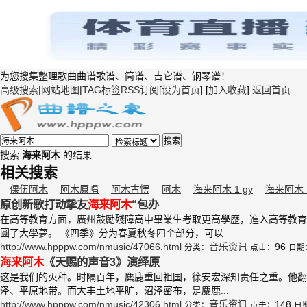
为您搜集整理歌曲曲谱歌谱、简谱、吉它谱、钢琴谱！
高级搜索
|
网站地图
|
TAG标签
RSS订阅
[
设为首页
] [
加入收藏
]
返回首页
搜索
搜索
海来阿木
的结果
相关搜索
倮伍阿木
阿木原唱
阿木古愣
阿木
海来阿木 1 gy
海来阿木 1
原创新歌打动挚友
海来
阿木
“包办
在高等教育方面，廣州鼓勵殘障高中畢業生考取更高學歷，進入高等教育
圓了大學夢。 《四季》分为春夏秋冬四个部分，可以...
http://www.hpppw.com/nmusic/47066.html
音乐资讯
96
分类：
点击：
日期
海来
阿木
《天赐的声音3》演绎原
这是我们的火种。时隔百年，麋鹿重回祖国，徐安宏深知责任之重。他翻
泽、平原地带。而大丰土地平旷，沼泽密布，是麋鹿...
http://www.hpppw.com/nmusic/42306.html
音乐资讯
148
分类：
点击：
日