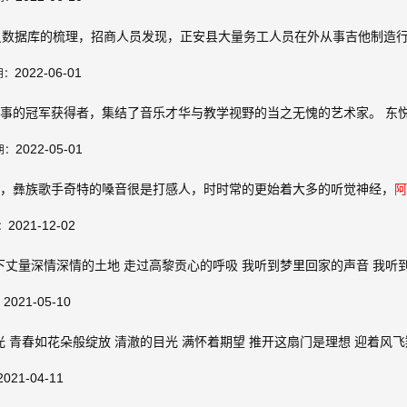
员数据库的梳理，招商人员发现，正安县大量务工人员在外从事吉他制造
2022-06-01
期：
事的冠军获得者，集结了音乐才华与教学视野的当之无愧的艺术家。 东
2022-05-01
期：
，彝族歌手奇特的嗓音很是打感人，时时常的更始着大多的听觉神经，
阿
2021-12-02
：
下丈量深情深情的土地 走过高黎贡心的呼吸 我听到梦里回家的声音 我听
2021-05-10
：
 青春如花朵般绽放 清澈的目光 满怀着期望 推开这扇门是理想 迎着风飞
2021-04-11