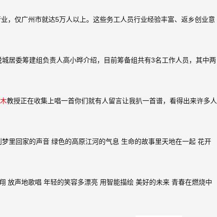
行业，仅广州市就达5万人以上。这些务工人员行业经验丰富、返乡创业意
悦城居委筹建组负责人高小晔介绍，目前筹备组共有3名工作人员，其中两
木
教授正在收集上唱一首你们就有人留言让我扒一首谱，看得出来许多人
到梦里回家的声音 绿色的高原江河的气息 生命的故事里天地在一起 花开
翔 放声地歌唱 年轻的笑容多漂亮 用智能描绘 美好的未来 青春在燃烧中