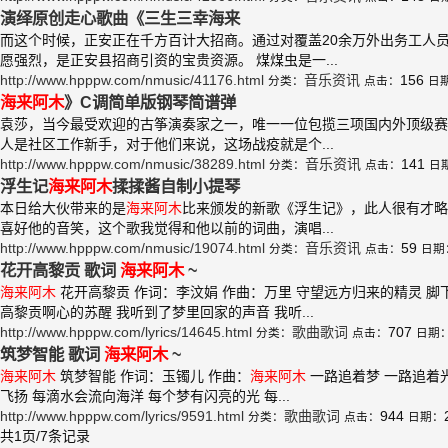
演绎原创走心歌曲《三生三幸海来
而这个时候，正安正在千方百计大招商。通过对覆盖20余万外出务工人
愿强烈，是正安县招商引资的宝贵资源。 煤煤虫是一...
http://www.hpppw.com/nmusic/41176.html
音乐资讯
156
分类：
点击：
日
海来
阿木
》C调简单版钢琴简谱弹
袁莎，当今最受欢迎的古筝演奏家之一，唯一一位包揽三项国内外顶级赛
人是社区工作新手，对于他们来说，这场战疫就是个...
http://www.hpppw.com/nmusic/38289.html
音乐资讯
141
分类：
点击：
日
浮生记
海来
阿木
揉揉酱自制小提琴
本日给大伙带来的是
海来
阿木
比来颁发的新歌《浮生记》，此人很有才略
喜好他的音笑，这个歌我觉得和他以前的词曲，演唱...
http://www.hpppw.com/nmusic/19074.html
音乐资讯
59
分类：
点击：
日期
花开高黎贡 歌词
海来
阿木
~
海来
阿木
花开高黎贡 作词：李汶娟 作曲：万里 守望远方归来的精灵 脚
高黎贡啊心的苏醒 我听到了梦里回家的声音 我听...
http://www.hpppw.com/lyrics/14645.html
歌曲歌词
707
分类：
点击：
日期
筑梦智能 歌词
海来
阿木
~
海来
阿木
筑梦智能 作词：玉镯儿 作曲：
海来
阿木
一路追着梦 一路追着光
飞扬 每滴水会流向海洋 每个梦有闪亮的光 每...
http://www.hpppw.com/lyrics/9591.html
歌曲歌词
944
分类：
点击：
日期：
共1页/7条记录