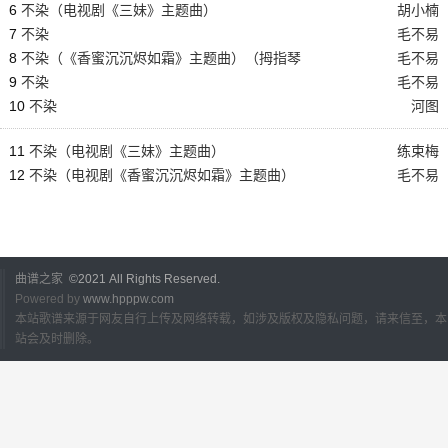
6
不染（电视剧《三妹》主题曲）
胡小楠
7
不染
毛不易
8
不染（《香蜜沉沉烬如霜》主题曲）（拇指琴
毛不易
卡林巴琴专用谱）
9
不染
毛不易
10
不染
河图
11
不染（电视剧《三妹》主题曲）
练束梅
12
不染（电视剧《香蜜沉沉烬如霜》主题曲）
毛不易
曲谱之家
©2021 All Rights Reserved.
Powered by
www.hpppw.com
本站歌谱来源于网友自行上传及网络转载，如涉及版权及隐私问题，请来信至，本
站会及时删除。