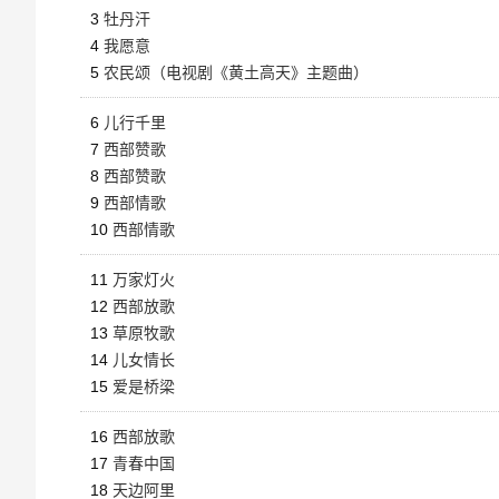
3
牡丹汗
4
我愿意
5
农民颂（电视剧《黄土高天》主题曲）
6
儿行千里
7
西部赞歌
8
西部赞歌
9
西部情歌
10
西部情歌
11
万家灯火
12
西部放歌
13
草原牧歌
14
儿女情长
15
爱是桥梁
16
西部放歌
17
青春中国
18
天边阿里