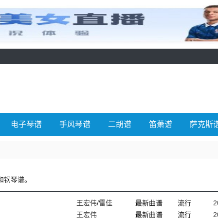
电子琴谱
手风琴谱
二胡谱
笛萧谱
萨克斯
和钢琴谱。
王宏伟
/
雷佳
最新曲谱
流行
2
王宏伟
最新曲谱
流行
2