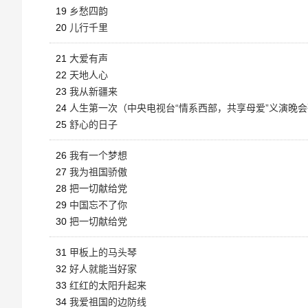
19
乡愁四韵
20
儿行千里
21
大爱有声
22
天地人心
23
我从新疆来
24
人生第一次（中央电视台“情系西部，共享母爱”义演晚
25
舒心的日子
26
我有一个梦想
27
我为祖国骄傲
28
把一切献给党
29
中国忘不了你
30
把一切献给党
31
甲板上的马头琴
32
好人就能当好家
33
红红的太阳升起来
34
我爱祖国的边防线