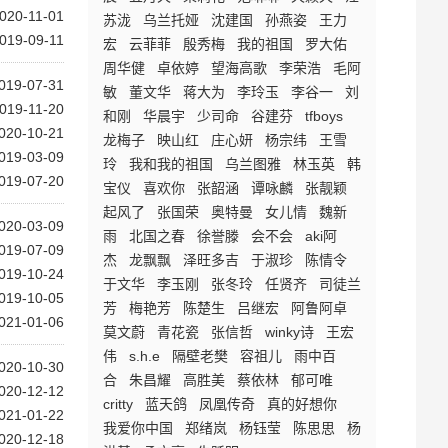
020-11-01
苏泷
乌兰托娅
沈建国
孙燕姿
王力
019-09-11
宏
云菲菲
殷秀梅
我的祖国
罗大佑
周华健
卓依婷
望海高歌
李荣浩
毛阿
019-07-31
敏
董文华
蒋大为
李玲玉
李谷一
刘
019-11-20
和刚
华晨宇
少司命
谷建芬
tfboys
020-10-21
龙梅子
映山红
庄心妍
杨宗纬
王雪
019-03-09
玲
我和我的祖国
乌兰图雅
林玉英
韩
019-07-20
宝仪
喜欢你
张韶涵
谭咏麟
张靓颖
起风了
张国荣
奥特曼
女儿情
魏新
020-03-09
雨
北国之春
徐誉滕
会不会
aki阿
019-07-09
杰
龙飘飘
泽旺多吉
于淑珍
陈情令
019-10-24
于文华
李玉刚
张冬玲
任贤齐
司徒兰
019-10-05
芳
梅艳芳
陈楚生
吕继宏
阿鲁阿卓
021-01-06
莫文蔚
青花瓷
张信哲
winky诗
王宏
伟
s.h.e
隔壁老樊
容祖儿
雨中百
020-10-30
合
朱昌耀
高胜美
蔡依林
郁可唯
020-12-12
critty
蓝天鸽
凤凰传奇
真的好想你
021-01-22
我爱你中国
郑绪岚
杨钰莹
陈思思
杨
020-12-18