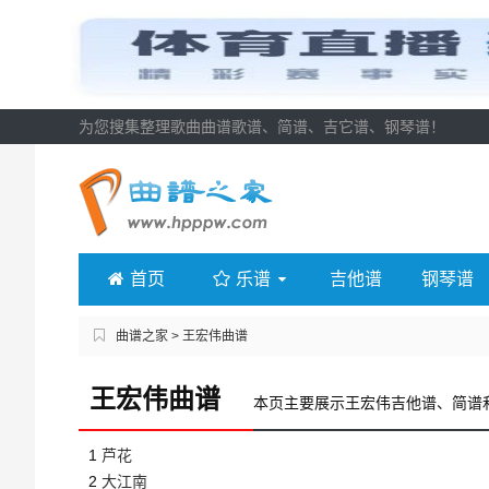
为您搜集整理歌曲曲谱歌谱、简谱、吉它谱、钢琴谱！
首页
乐谱
吉他谱
钢琴谱
曲谱之家
> 王宏伟曲谱
王宏伟曲谱
本页主要展示王宏伟吉他谱、简谱
1
芦花
2
大江南