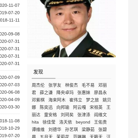
020-11-07
019-07-20
018-11-11
020-09-08
020-07-31
020-07-31
020-07-31
020-07-31
发现
020-07-09
020-07-03
周杰伦
张学友
林俊杰
毛不易
邓丽
020-06-08
君
薛之谦
降央卓玛
张惠妹
廖昌永
020-04-09
邓紫棋
海来阿木
崔伟立
梦之旅
姚贝
020-03-30
娜
陈奕迅
向邦瑜
阿云嘎
宋祖英
王
丽达
童安格
刘珂矣
张津涤
阎维文
018-11-08
hita
徐佳莹
洛天依
beyond
王佑贵
018-10-29
谭维维
刘德华
孙艺琪
梁静茹
张碧
019-07-20
晨
五月天
茉莉花
范琳琳
天籁天
汪