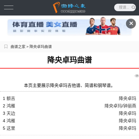
✕
曲谱之家
> 降央卓玛曲谱
降央卓玛曲谱
本页主要展示降央卓玛吉他谱、简谱和钢琴谱。
1
额吉
降央卓玛
2
鸿雁
降央卓玛
/
钟丽燕
3
天边
降央卓玛
4
鸿雁
降央卓玛
5
这里
降央卓玛