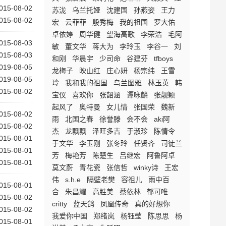
015-08-02
苏泷
乌兰托娅
沈建国
孙燕姿
王力
015-08-02
宏
云菲菲
殷秀梅
我的祖国
罗大佑
卓依婷
周华健
望海高歌
李荣浩
毛阿
015-08-03
敏
董文华
蒋大为
李玲玉
李谷一
刘
015-08-03
和刚
华晨宇
少司命
谷建芬
tfboys
019-08-05
龙梅子
映山红
庄心妍
杨宗纬
王雪
019-08-05
玲
我和我的祖国
乌兰图雅
林玉英
韩
015-08-02
宝仪
喜欢你
张韶涵
谭咏麟
张靓颖
起风了
奥特曼
女儿情
张国荣
魏新
015-08-02
雨
北国之春
徐誉滕
会不会
aki阿
015-08-02
杰
龙飘飘
泽旺多吉
于淑珍
陈情令
015-08-01
于文华
李玉刚
张冬玲
任贤齐
司徒兰
015-08-01
芳
梅艳芳
陈楚生
吕继宏
阿鲁阿卓
015-08-01
莫文蔚
青花瓷
张信哲
winky诗
王宏
伟
s.h.e
隔壁老樊
容祖儿
雨中百
015-08-01
合
朱昌耀
高胜美
蔡依林
郁可唯
015-08-02
critty
蓝天鸽
凤凰传奇
真的好想你
015-08-02
我爱你中国
郑绪岚
杨钰莹
陈思思
杨
015-08-01