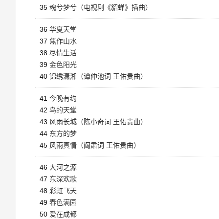
35
魂兮梦兮（电视剧《貂蝉》插曲）
36
华夏天堂
37
焦作山水
38
尽情生活
39
金色阳光
40
锦绣潇湘（谭仲池词 王佑贵曲）
41
今晚有约
42
鸟的天堂
43
风雨长城（陈小奇词 王佑贵曲）
44
东方的梦
45
风雨真情（阎肃词 王佑贵曲）
46
大河之源
47
东深欢歌
48
彩虹飞天
49
春色满园
50
爱在成都