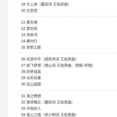
19
大上海（瞿琮词 王佑贵曲）
20
大忽悠
21
乘车难
22
爱的风
23
母亲河
24
郴州行
25
党参之歌
26
风流中华（胡宏伟词 王佑贵曲）
27
放飞梦想（南山词 王佑贵曲、领唱+伴唱）
28
好梦成真
29
功丰任重
30
花山迷窟
31
海之畅想
32
恩师难忘（瞿琮词 王佑贵曲）
33
丰收的人
34
淮上江南（宋小明词 王佑贵曲）