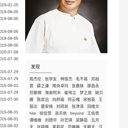
019-01-25
019-08-05
019-08-05
019-08-05
019-08-05
019-08-05
020-07-08
015-07-30
发现
015-07-29
015-07-29
周杰伦
张学友
林俊杰
毛不易
邓丽
015-08-01
君
薛之谦
降央卓玛
张惠妹
廖昌永
015-07-29
邓紫棋
海来阿木
崔伟立
梦之旅
姚贝
015-07-30
娜
陈奕迅
向邦瑜
阿云嘎
宋祖英
王
丽达
童安格
刘珂矣
张津涤
阎维文
015-08-01
hita
徐佳莹
洛天依
beyond
王佑贵
015-08-01
谭维维
刘德华
孙艺琪
梁静茹
五月
015-08-02
天
张碧晨
茉莉花
范琳琳
天籁天
汪