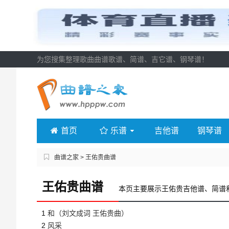
为您搜集整理歌曲曲谱歌谱、简谱、吉它谱、钢琴谱！
首页
乐谱
吉他谱
钢琴谱
曲谱之家
> 王佑贵曲谱
王佑贵曲谱
本页主要展示王佑贵吉他谱、简谱
1
和（刘文成词 王佑贵曲）
2
风采