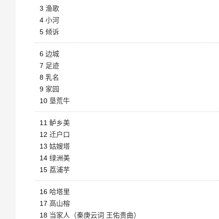
3
渔歌
4
小河
5
倾诉
6
边城
7
足迹
8
乳名
9
家园
10
垦荒牛
11
鲈乡美
12
迁户口
13
姑嫂塔
14
绿洲美
15
荔浦芋
16
哈塔里
17
高山榕
18
当家人（秦庚云词 王佑贵曲）