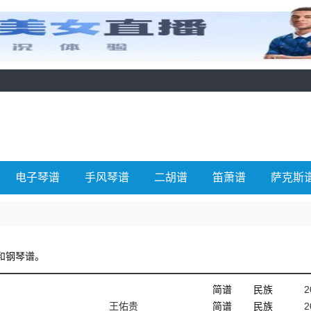
电子琴谱
手风琴谱
二胡谱
笛萧谱
萨克斯
和钢琴谱。
简谱
民族
2
王佑贵
简谱
民族
2