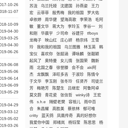
017-10-26
苏泷
乌兰托娅
沈建国
孙燕姿
王力
018-11-07
宏
云菲菲
殷秀梅
我的祖国
罗大佑
卓依婷
周华健
望海高歌
李荣浩
毛阿
018-10-09
敏
董文华
蒋大为
李玲玉
李谷一
刘
019-04-30
和刚
华晨宇
少司命
谷建芬
tfboys
019-03-25
龙梅子
映山红
庄心妍
杨宗纬
王雪
019-04-30
玲
我和我的祖国
乌兰图雅
林玉英
韩
019-06-26
宝仪
喜欢你
张韶涵
谭咏麟
张靓颖
起风了
奥特曼
女儿情
张国荣
魏新
019-06-08
雨
北国之春
徐誉滕
会不会
aki阿
019-05-06
杰
龙飘飘
泽旺多吉
于淑珍
陈情令
019-06-14
于文华
李玉刚
张冬玲
任贤齐
司徒兰
019-06-09
芳
梅艳芳
陈楚生
吕继宏
阿鲁阿卓
019-05-29
莫文蔚
青花瓷
张信哲
winky诗
王宏
伟
s.h.e
隔壁老樊
容祖儿
雨中百
019-04-29
合
朱昌耀
高胜美
蔡依林
郁可唯
019-03-12
critty
蓝天鸽
凤凰传奇
真的好想你
019-05-02
我爱你中国
郑绪岚
杨钰莹
陈思思
杨
019-03-26