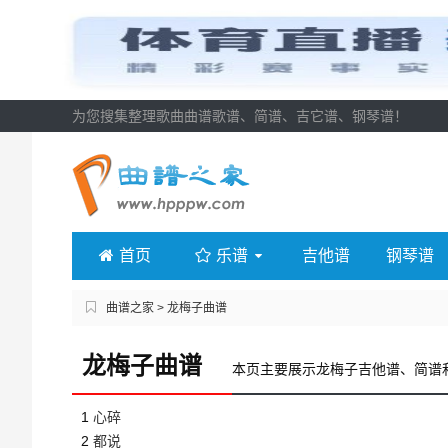
为您搜集整理歌曲曲谱歌谱、简谱、吉它谱、钢琴谱！
首页
乐谱
吉他谱
钢琴谱
曲谱之家
> 龙梅子曲谱
龙梅子曲谱
本页主要展示龙梅子吉他谱、简谱
1
心碎
2
都说