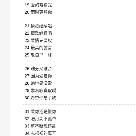
19
爱的紧箍咒
20
雨时更想你
21
情歌继续唱
22
情歌继续唱
23
爱情专属权
24
最美的誓言
25
敬自己一杯
26
难分又难合
27
因为爱着你
28
遍地是情歌
29
靠着寂寞取暖
30
希望你忘了我
31
爱你还是恨你
32
陪月亮不孤单
33
剪不断理还乱
34
赤裸裸的离开