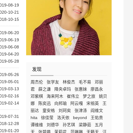
019-08-19
020-10-21
018-10-15
019-06-20
019-06-19
019-06-08
019-04-20
019-05-28
发现
019-05-26
019-05-01
周杰伦
张学友
林俊杰
毛不易
邓丽
019-03-13
君
薛之谦
降央卓玛
张惠妹
廖昌永
019-02-16
邓紫棋
海来阿木
崔伟立
梦之旅
姚贝
019-02-14
娜
陈奕迅
向邦瑜
阿云嘎
宋祖英
王
丽达
童安格
刘珂矣
张津涤
阎维文
019-07-31
hita
徐佳莹
洛天依
beyond
王佑贵
018-12-28
谭维维
刘德华
孙艺琪
梁静茹
五月
019-01-20
天
张碧晨
茉莉花
范琳琳
天籁天
汪