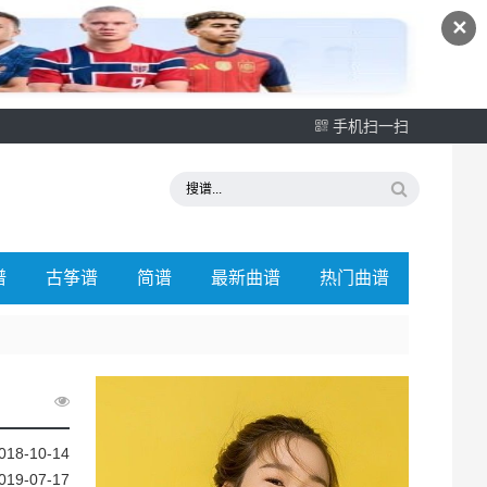
✕
手机扫一扫
谱
古筝谱
简谱
最新曲谱
热门曲谱
018-10-14
019-07-17