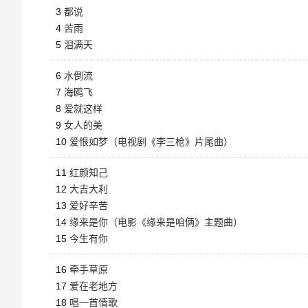
3
都说
4
苦雨
5
泪满天
6
水倒流
7
海鸥飞
8
爱就这样
9
女人的美
10
爱恨如梦（电视剧《李三枪》片尾曲）
11
红颜知己
12
大吉大利
13
爱好辛苦
14
缘来是你（电影《缘来是咱俩》主题曲）
15
今生有你
16
牵手草原
17
爱在老地方
18
唱一首情歌