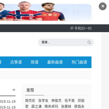
✕
手机扫一扫
谱
古筝谱
简谱
最新曲谱
热门曲谱
发现
周杰伦
张学友
林俊杰
毛不易
邓丽
019-11-19
君
薛之谦
降央卓玛
张惠妹
廖昌永
019-11-19