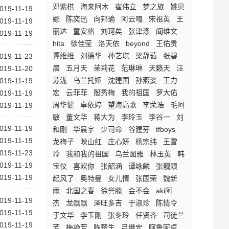
邓紫棋
海来阿木
崔伟立
梦之旅
姚贝
019-11-19
娜
陈奕迅
向邦瑜
阿云嘎
宋祖英
王
019-11-19
丽达
童安格
刘珂矣
张津涤
阎维文
019-11-19
hita
徐佳莹
洛天依
beyond
王佑贵
谭维维
刘德华
孙艺琪
梁静茹
张碧
019-11-23
晨
五月天
茉莉花
范琳琳
天籁天
汪
019-11-20
苏泷
乌兰托娅
沈建国
孙燕姿
王力
019-11-19
宏
云菲菲
殷秀梅
我的祖国
罗大佑
019-11-19
周华健
卓依婷
望海高歌
李荣浩
毛阿
019-11-19
敏
董文华
蒋大为
李玲玉
李谷一
刘
019-11-19
和刚
华晨宇
少司命
谷建芬
tfboys
019-11-19
龙梅子
映山红
庄心妍
杨宗纬
王雪
019-11-23
玲
我和我的祖国
乌兰图雅
林玉英
韩
019-11-19
宝仪
喜欢你
张韶涵
谭咏麟
张靓颖
019-11-19
起风了
奥特曼
女儿情
张国荣
魏新
雨
北国之春
徐誉滕
会不会
aki阿
019-11-19
杰
龙飘飘
泽旺多吉
于淑珍
陈情令
019-11-19
于文华
李玉刚
张冬玲
任贤齐
司徒兰
019-11-19
芳
梅艳芳
陈楚生
吕继宏
阿鲁阿卓