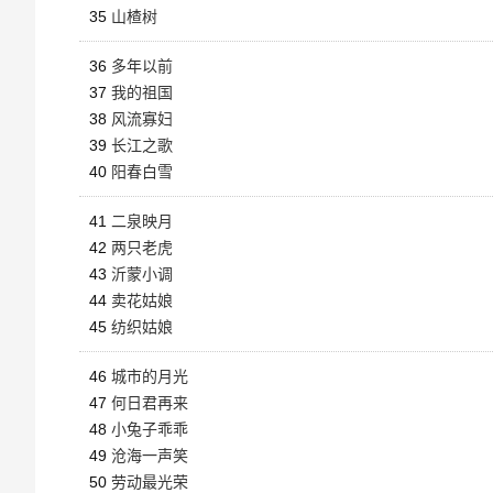
35
山楂树
36
多年以前
37
我的祖国
38
风流寡妇
39
长江之歌
40
阳春白雪
41
二泉映月
42
两只老虎
43
沂蒙小调
44
卖花姑娘
45
纺织姑娘
46
城市的月光
47
何日君再来
48
小兔子乖乖
49
沧海一声笑
50
劳动最光荣