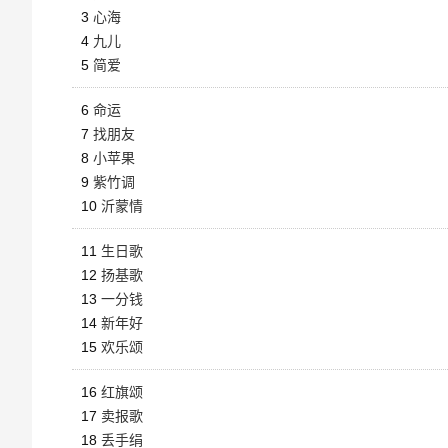
3
心海
4
九儿
5
简爱
6
命运
7
找朋友
8
小苹果
9
紫竹调
10
沂蒙情
11
生日歌
12
扬基歌
13
一分钱
14
新年好
15
欢乐颂
16
红旗颂
17
卖报歌
18
丢手绢