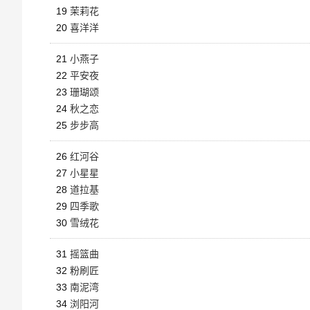
19
茉莉花
20
喜洋洋
21
小燕子
22
平安夜
23
珊瑚颂
24
秋之恋
25
步步高
26
红河谷
27
小星星
28
道拉基
29
四季歌
30
雪绒花
31
摇篮曲
32
粉刷匠
33
南泥湾
34
浏阳河