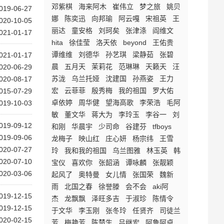
邓紫棋
海来阿木
崔伟立
梦之旅
姚贝
019-06-27
娜
陈奕迅
向邦瑜
阿云嘎
宋祖英
王
020-10-05
丽达
童安格
刘珂矣
张津涤
阎维文
021-01-17
hita
徐佳莹
洛天依
beyond
王佑贵
谭维维
刘德华
孙艺琪
梁静茹
张碧
021-01-17
晨
五月天
茉莉花
范琳琳
天籁天
汪
020-06-29
苏泷
乌兰托娅
沈建国
孙燕姿
王力
020-08-17
宏
云菲菲
殷秀梅
我的祖国
罗大佑
015-07-29
卓依婷
周华健
望海高歌
李荣浩
毛阿
019-10-03
敏
董文华
蒋大为
李玲玉
李谷一
刘
019-09-12
和刚
华晨宇
少司命
谷建芬
tfboys
019-09-06
龙梅子
映山红
庄心妍
杨宗纬
王雪
020-07-27
玲
我和我的祖国
乌兰图雅
林玉英
韩
020-07-10
宝仪
喜欢你
张韶涵
谭咏麟
张靓颖
020-03-06
起风了
奥特曼
女儿情
张国荣
魏新
雨
北国之春
徐誉滕
会不会
aki阿
019-12-15
杰
龙飘飘
泽旺多吉
于淑珍
陈情令
019-12-15
于文华
李玉刚
张冬玲
任贤齐
司徒兰
020-02-15
芳
梅艳芳
陈楚生
吕继宏
阿鲁阿卓