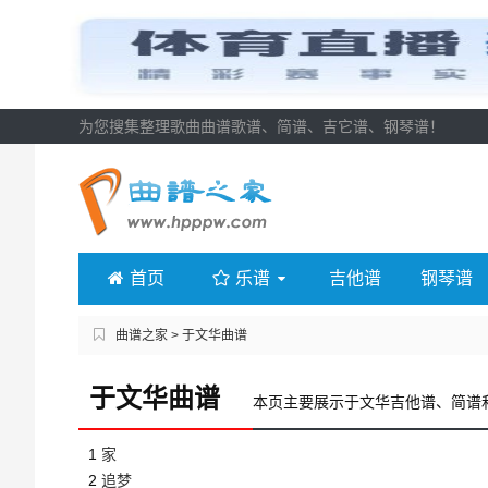
为您搜集整理歌曲曲谱歌谱、简谱、吉它谱、钢琴谱！
首页
乐谱
吉他谱
钢琴谱
曲谱之家
> 于文华曲谱
于文华曲谱
本页主要展示于文华吉他谱、简谱
1
家
2
追梦