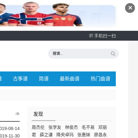
✕
手机扫一扫
谱
古筝谱
简谱
最新曲谱
热门曲谱
发现
周杰伦
张学友
林俊杰
毛不易
邓丽
019-08-14
君
薛之谦
降央卓玛
张惠妹
廖昌永
019-11-30