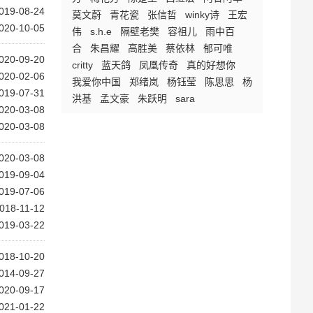
019-08-24
莫文蔚
青花瓷
张信哲
winky诗
王宏
020-10-05
伟
s.h.e
隔壁老樊
容祖儿
雨中百
合
朱昌耀
高胜美
蔡依林
郁可唯
020-09-20
critty
蓝天鸽
凤凰传奇
真的好想你
020-02-06
我爱你中国
郑绪岚
杨钰莹
陈思思
杨
019-07-31
洪基
孟文豪
朱跃明
sara
020-03-08
020-03-08
020-03-08
019-09-04
019-07-06
018-11-12
019-03-22
018-10-20
014-09-27
020-09-17
021-01-22