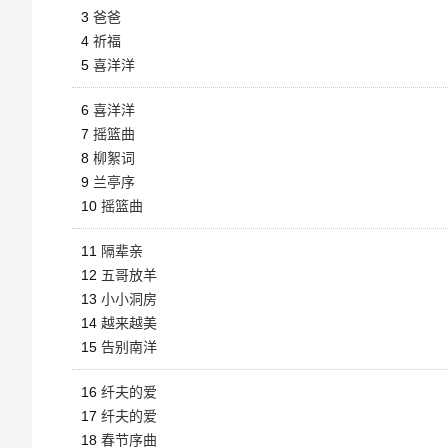
3
爸爸
4
祈福
5
喜洋洋
6
喜洋洋
7
摇篮曲
8
柳絮词
9
兰亭序
10
摇篮曲
11
隔辈亲
12
五哥放羊
13
小小洞房
14
越来越美
15
告别南洋
16
纤夫的爱
17
纤夫的爱
18
春节序曲