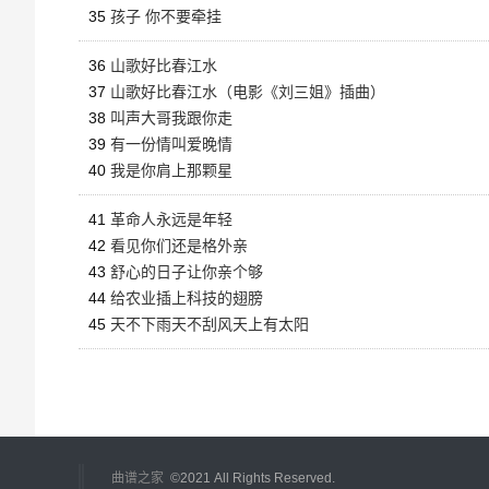
35
孩子 你不要牵挂
36
山歌好比春江水
37
山歌好比春江水（电影《刘三姐》插曲）
38
叫声大哥我跟你走
39
有一份情叫爱晚情
40
我是你肩上那颗星
41
革命人永远是年轻
42
看见你们还是格外亲
43
舒心的日子让你亲个够
44
给农业插上科技的翅膀
45
天不下雨天不刮风天上有太阳
曲谱之家
©2021 All Rights Reserved.