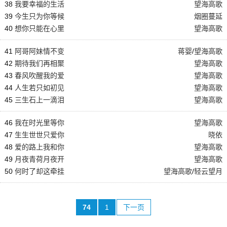
38
我要幸福的生活
望海高歌
39
今生只为你等候
烟圈蔓延
40
想你只能在心里
望海高歌
41
阿哥阿妹情不变
蒋婴
/
望海高歌
42
期待我们再相聚
望海高歌
43
春风吹醒我的爱
望海高歌
44
人生若只如初见
望海高歌
45
三生石上一滴泪
望海高歌
46
我在时光里等你
望海高歌
47
生生世世只爱你
晓依
48
爱的路上我和你
望海高歌
49
月夜青荷月夜开
望海高歌
50
何时了却这牵挂
望海高歌
/
轻云望月
74
1
下一页