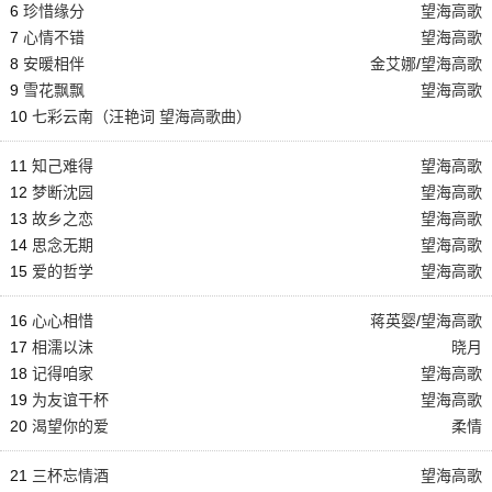
6
珍惜缘分
望海高歌
7
心情不错
望海高歌
8
安暖相伴
金艾娜
/
望海高歌
9
雪花飘飘
望海高歌
10
七彩云南（汪艳词 望海高歌曲）
11
知己难得
望海高歌
12
梦断沈园
望海高歌
13
故乡之恋
望海高歌
14
思念无期
望海高歌
15
爱的哲学
望海高歌
16
心心相惜
蒋英婴
/
望海高歌
17
相濡以沫
晓月
18
记得咱家
望海高歌
19
为友谊干杯
望海高歌
20
渴望你的爱
柔情
21
三杯忘情酒
望海高歌