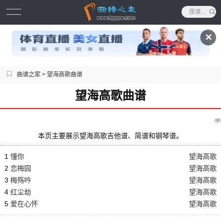
✕
曲谱之家
> 望海高歌曲谱
望海高歌曲谱
本页主要展示望海高歌吉他谱、简谱和钢琴谱。
1
懂你
望海高歌
2
恋梅园
望海高歌
3
梅殇吟
望海高歌
4
红尘劫
望海高歌
5
爱在心怀
望海高歌