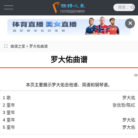
✕
曲谱之家
> 罗大佑曲谱
罗大佑曲谱
本页主要展示罗大佑吉他谱、简谱和钢琴谱。
1
歌
罗大佑
2
童年
张信哲
/
陈红
3
童年
4
童年
罗大佑
5
童年
罗大佑