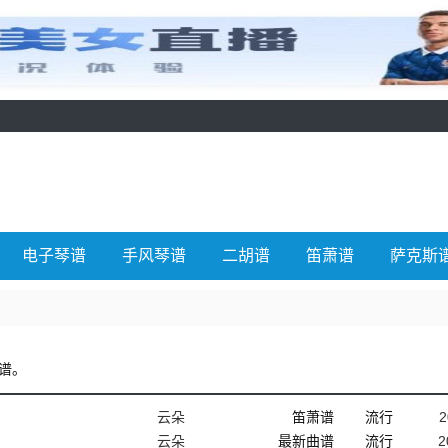
电子琴谱
手风琴谱
二胡谱
笛萧谱
萨克斯
谱。
云朵
笛萧谱
流行
2
云朵
最新曲谱
流行
2