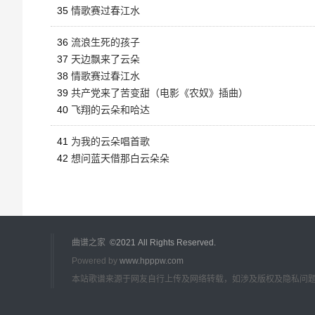
35
情歌赛过春江水
36
流浪生死的孩子
37
天边飘来了云朵
38
情歌赛过春江水
39
共产党来了苦变甜（电影《农奴》插曲）
40
飞翔的云朵和哈达
41
为我的云朵唱首歌
42
想问蓝天借那白云朵朵
曲谱之家
©2021 All Rights Reserved.
Powered by
www.hpppw.com
本站歌谱来源于网友自行上传及网络转载，如涉及版权及隐私问