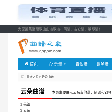
为您搜集整理歌曲曲谱歌谱、简谱、吉它谱、钢琴谱！
首页
乐谱
吉他谱
钢琴谱
曲谱之家
> 云朵曲谱
云朵曲谱
本页主要展示云朵吉他谱、简谱和钢琴
1
羌笛
2
云朵