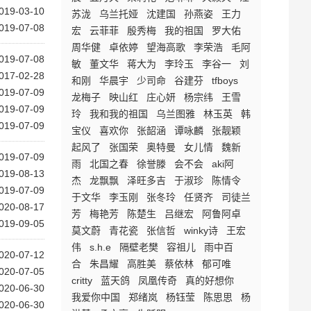
019-03-10
苏泷
乌兰托娅
沈建国
孙燕姿
王力
019-07-08
宏
云菲菲
殷秀梅
我的祖国
罗大佑
周华健
卓依婷
望海高歌
李荣浩
毛阿
019-07-08
敏
董文华
蒋大为
李玲玉
李谷一
刘
017-02-28
和刚
华晨宇
少司命
谷建芬
tfboys
019-07-09
龙梅子
映山红
庄心妍
杨宗纬
王雪
019-07-09
玲
我和我的祖国
乌兰图雅
林玉英
韩
019-07-09
宝仪
喜欢你
张韶涵
谭咏麟
张靓颖
起风了
张国荣
奥特曼
女儿情
魏新
019-07-09
雨
北国之春
徐誉滕
会不会
aki阿
019-08-13
杰
龙飘飘
泽旺多吉
于淑珍
陈情令
019-07-09
于文华
李玉刚
张冬玲
任贤齐
司徒兰
020-08-17
芳
梅艳芳
陈楚生
吕继宏
阿鲁阿卓
019-09-05
莫文蔚
青花瓷
张信哲
winky诗
王宏
伟
s.h.e
隔壁老樊
容祖儿
雨中百
020-07-12
合
朱昌耀
高胜美
蔡依林
郁可唯
020-07-05
critty
蓝天鸽
凤凰传奇
真的好想你
020-06-30
我爱你中国
郑绪岚
杨钰莹
陈思思
杨
020-06-30