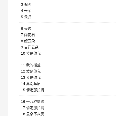
3
倔强
4
云朵
5
云归
6
天边
7
雨花石
8
赶云朵
9
吉祥云朵
10
爱是你我
11
我的楼兰
12
爱是你我
13
爱是你我
14
离别草原
15
情定那拉提
16
一万种情缘
17
情定那拉提
18
云朵不寂寞