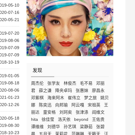
019-05-10
020-07-16
020-05-21
019-07-20
019-08-06
019-07-09
019-07-09
018-10-19
发现
019-01-05
019-08-18
周杰伦
张学友
林俊杰
毛不易
邓丽
020-08-06
君
薛之谦
降央卓玛
张惠妹
廖昌永
021-01-23
邓紫棋
海来阿木
崔伟立
梦之旅
姚贝
020-12-26
娜
陈奕迅
向邦瑜
阿云嘎
宋祖英
王
丽达
童安格
刘珂矣
张津涤
阎维文
020-05-18
hita
徐佳莹
洛天依
beyond
王佑贵
019-08-30
谭维维
刘德华
孙艺琪
梁静茹
张碧
018-10-23
晨
五月天
茉莉花
范琳琳
天籁天
汪