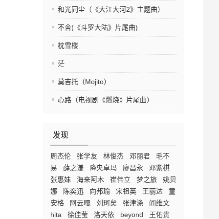
和光同尘（《大江大河2》主题曲）
不舍(《斗罗大陆》片尾曲)
枕雪楼
茫
莫吉托（Mojito）
心路（电视剧《燃烧》片尾曲）
发现
周杰伦
张学友
林俊杰
邓丽君
毛不
易
薛之谦
降央卓玛
廖昌永
邓紫棋
张惠妹
海来阿木
崔伟立
梦之旅
姚贝
娜
陈奕迅
向邦瑜
宋祖英
王丽达
童
安格
阿云嘎
刘珂矣
张津涤
阎维文
hita
徐佳莹
洛天依
beyond
王佑贵