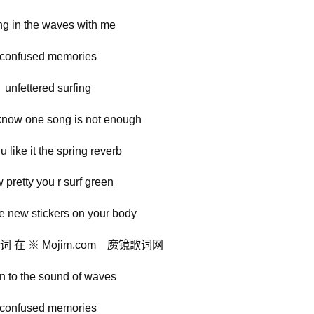
ng in the waves with me
confused memories
unfettered surfing
know one song is not enough
 u like it the spring reverb
 pretty you r surf green
e new stickers on your body
 在 ※ Mojim.com 魔镜歌词网
en to the sound of waves
confused memories