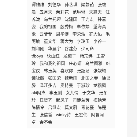
谭维维
刘德华
孙艺琪
梁静茹
张碧
晨
五月天
茉莉花
范琳琳
天籁天
汪
苏泷
乌兰托娅
沈建国
王力宏
孙燕
姿
我的祖国
殷秀梅
卓依婷
望海高
歌
云菲菲
周华健
李荣浩
罗大佑
毛
阿敏
董文华
蒋大为
李玲玉
李谷一
刘和刚
华晨宇
谷建芬
少司命
tfboys
映山红
龙梅子
杨宗纬
王雪
玲
我和我的祖国
庄心妍
乌兰图雅
韩
宝仪
林玉英
喜欢你
张韶涵
张靓颖
谭咏麟
张国荣
魏新雨
北国之春
徐誉
滕
泽旺多吉
奥特曼
于淑珍
龙飘飘
aki阿杰
李玉刚
女儿情
于文华
张冬
玲
任贤齐
起风了
司徒兰芳
梅艳芳
陈情令
吕继宏
莫文蔚
青花瓷
陈楚
生
张信哲
winky诗
王宏伟
阿鲁阿
卓
会不会