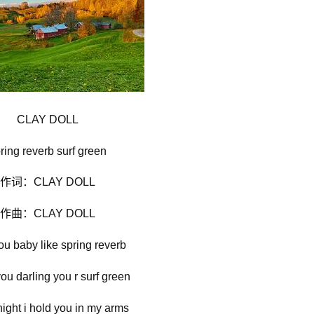
CLAY DOLL
ring reverb surf green
作词：CLAY DOLL
作曲：CLAY DOLL
ou baby like spring reverb
ou darling you r surf green
night i hold you in my arms