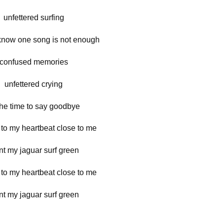
unfettered surfing
know one song is not enough
confused memories
unfettered crying
l the time to say goodbye
to my heartbeat close to me
nt my jaguar surf green
to my heartbeat close to me
nt my jaguar surf green