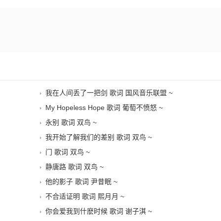
我在人间丢了一把剑 歌词 国风音乐联盟 ~
My Hopeless Hope 歌词 葡萄不愤怒 ~
永别 歌词 双鸟 ~
我开始了解我们的差别 歌词 双鸟 ~
门 歌词 双鸟 ~
静唐路 歌词 双鸟 ~
他的影子 歌词 尹昔眠 ~
不合适证明 歌词 熙月月 ~
你会爱我到什麽时候 歌词 谢子淇 ~