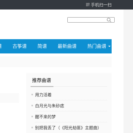
手机扫一扫
谱
古筝谱
简谱
最新曲谱
热门曲谱
推荐曲谱
用力活着
白月光与朱砂痣
醒不来的梦
别把我丢了（《阳光劫匪》主题曲）