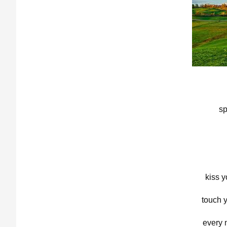
sp
kiss y
touch y
every 