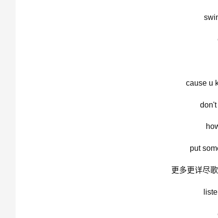
swi
cause u 
don't
how
put som
更多更详尽歌词
list