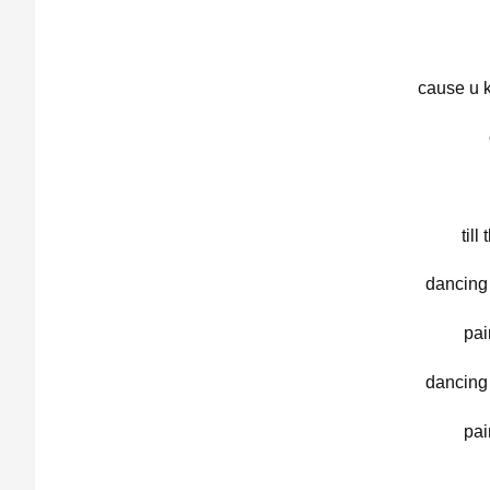
cause u 
til
dancing 
pai
dancing 
pai