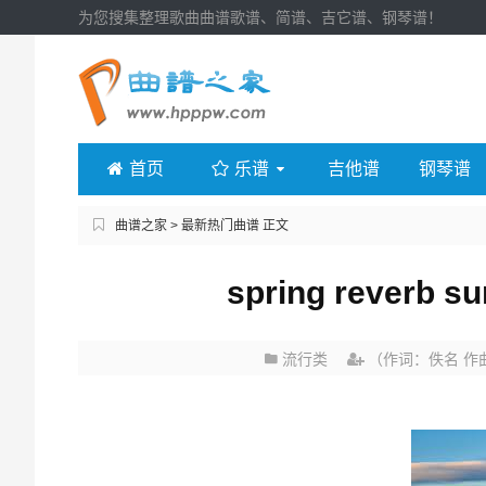
为您搜集整理歌曲曲谱歌谱、简谱、吉它谱、钢琴谱！
首页
乐谱
吉他谱
钢琴谱
曲谱之家
>
最新热门曲谱
正文
spring reverb s
流行类
（作词：佚名 作