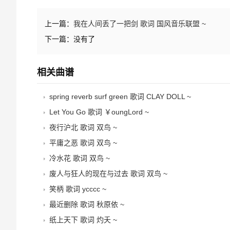
上一篇：
我在人间丢了一把剑 歌词 国风音乐联盟 ~
下一篇：没有了
相关曲谱
spring reverb surf green 歌词 CLAY DOLL ~
Let You Go 歌词 ￥oungLord ~
夜行沪北 歌词 双鸟 ~
平庸之恶 歌词 双鸟 ~
冷水花 歌词 双鸟 ~
废人与狂人的现在与过去 歌词 双鸟 ~
笑柄 歌词 ycccc ~
最近删除 歌词 秋原依 ~
纸上天下 歌词 灼夭 ~