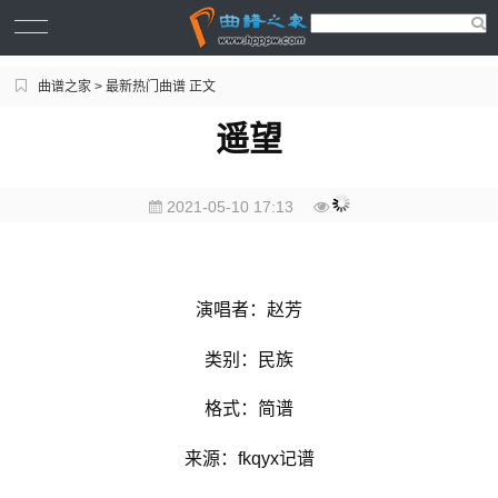
曲谱之家
>
最新热门曲谱
正文
遥望
2021-05-10 17:13
演唱者：赵芳
类别：民族
格式：简谱
来源：fkqyx记谱