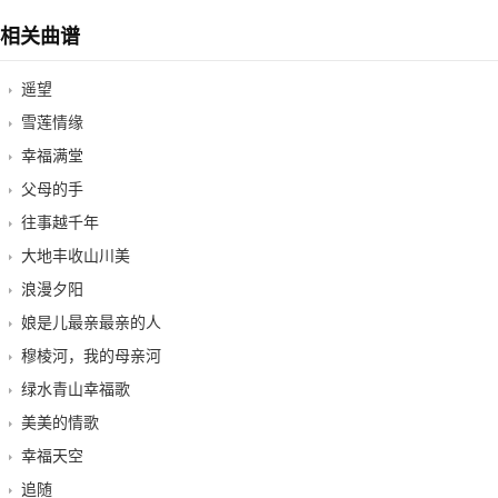
相关曲谱
遥望
雪莲情缘
幸福满堂
父母的手
往事越千年
大地丰收山川美
浪漫夕阳
娘是儿最亲最亲的人
穆棱河，我的母亲河
绿水青山幸福歌
美美的情歌
幸福天空
追随