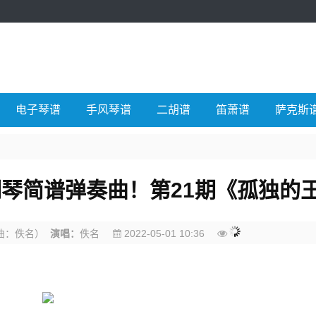
电子琴谱
手风琴谱
二胡谱
笛萧谱
萨克斯
琴简谱弹奏曲！第21期《孤独的
曲：佚名）
演唱：
佚名
2022-05-01 10:36