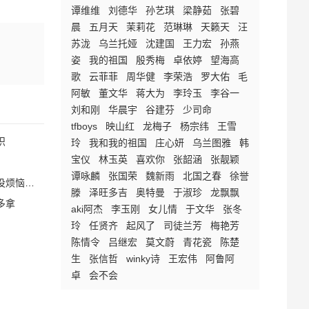
谭维维
刘德华
孙艺琪
梁静茹
张碧
晨
五月天
茉莉花
范琳琳
天籁天
汪
苏泷
乌兰托娅
沈建国
王力宏
孙燕
姿
我的祖国
殷秀梅
卓依婷
望海高
歌
云菲菲
周华健
李荣浩
罗大佑
毛
阿敏
董文华
蒋大为
李玲玉
李谷一
刘和刚
华晨宇
谷建芬
少司命
tfboys
映山红
龙梅子
杨宗纬
王雪
识
玲
我和我的祖国
庄心妍
乌兰图雅
韩
宝仪
林玉英
喜欢你
张韶涵
张靓颖
谭咏麟
张国荣
魏新雨
北国之春
徐誉
恼是什
滕
泽旺多吉
奥特曼
于淑珍
龙飘飘
多拿
aki阿杰
李玉刚
女儿情
于文华
张冬
玲
任贤齐
起风了
司徒兰芳
梅艳芳
陈情令
吕继宏
莫文蔚
青花瓷
陈楚
生
张信哲
winky诗
王宏伟
阿鲁阿
卓
会不会