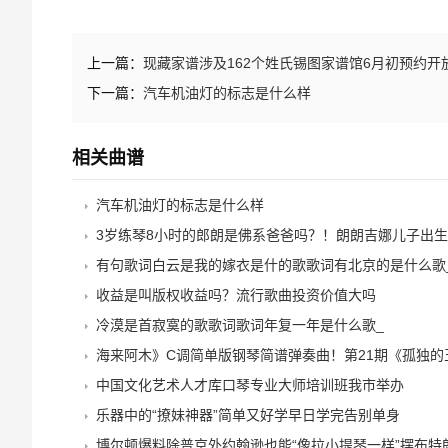
上一篇：
现藏家谱涉及162个姓氏锡图家谱馆6月初预约开
下一篇：
汽车机油灯的标志是什么样
相关曲谱
汽车机油灯的标志是什么样
3岁练琴8小时的郎朗是佛系爸爸吗？！朗朗吉娜儿子出
有句歌词白云是我的嫁衣是什的歌歌词有北京的是什么歌
收益是叫版权收益吗？流行歌曲投资价值大吗
冷漠是首寂寞的歌歌词歌词年复一年是什么歌_
海来阿木》C调简单版钢琴简谱弹奏曲！第21期《孤独的
中国文化艺术人才库口琴专业大师培训班我市举办
乐器中的“撩妹神器”简单又好学早日学完告别单身
博尔顿爆料除普京外约翰逊也能“像拉小提琴一样”摆布特