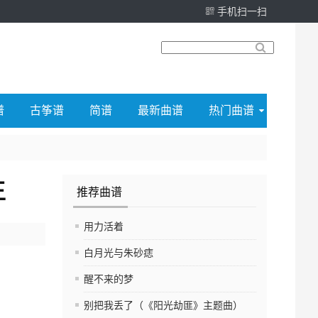
手机扫一扫
谱
古筝谱
简谱
最新曲谱
热门曲谱
王
推荐曲谱
用力活着
白月光与朱砂痣
醒不来的梦
别把我丢了（《阳光劫匪》主题曲）