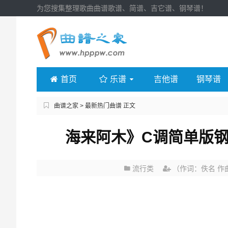
为您搜集整理歌曲曲谱歌谱、简谱、吉它谱、钢琴谱！
首页
乐谱
吉他谱
钢琴谱
曲谱之家
>
最新热门曲谱
正文
海来阿木》C调简单版钢
流行类
（作词：佚名 作