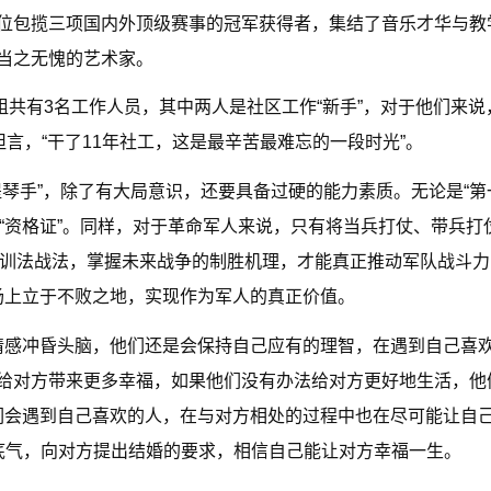
包揽三项国内外顶级赛事的冠军获得者，集结了音乐才华与教
当之无愧的艺术家。
有3名工作人员，其中两人是社区工作“新手”，对于他们来说
坦言，“干了11年社工，这是最辛苦最难忘的一段时光”。
手”，除了有大局意识，还要具备过硬的能力素质。无论是“第
的“资格证”。同样，对于革命军人来说，只有将当兵打仗、带兵打
训法战法，掌握未来战争的制胜机理，才能真正推动军队战斗力的
场上立于不败之地，实现作为军人的真正价值。
感冲昏头脑，他们还是会保持自己应有的理智，在遇到自己喜
给对方带来更多幸福，如果他们没有办法给对方更好地生活，他
们会遇到自己喜欢的人，在与对方相处的过程中也在尽可能让自
底气，向对方提出结婚的要求，相信自己能让对方幸福一生。