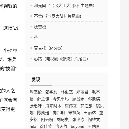
和光同尘（《大江大河2》主题曲）
学视野的
不舍(《斗罗大陆》片尾曲)
枕雪楼
，这场“战
茫
莫吉托（Mojito）
一小提琴
心路（电视剧《燃烧》片尾曲）
仗、练兵
“换羽”
发现
欢的人之
周杰伦
张学友
林俊杰
邓丽君
毛不
易
薛之谦
降央卓玛
廖昌永
邓紫棋
们就会有
张惠妹
海来阿木
崔伟立
梦之旅
姚贝
己变得更
娜
陈奕迅
向邦瑜
宋祖英
王丽达
童
安格
阿云嘎
刘珂矣
张津涤
阎维文
hita
徐佳莹
洛天依
beyond
王佑贵