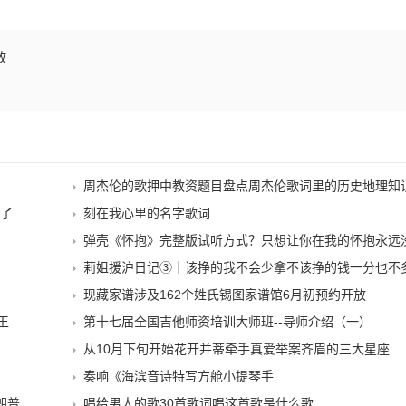
放
周杰伦的歌押中教资题目盘点周杰伦歌词里的历史地理知
生了
刻在我心里的名字歌词
_
弹壳《怀抱》完整版试听方式？只想让你在我的怀抱永远没烦
莉姐援沪日记③｜该挣的我不会少拿不该挣的钱一分也不
现藏家谱涉及162个姓氏锡图家谱馆6月初预约开放
王
第十七届全国吉他师资培训大师班--导师介绍（一）
从10月下旬开始花开并蒂牵手真爱举案齐眉的三大星座
奏响《海滨音诗特写方舱小提琴手
朗普
唱给男人的歌30首歌词唱这首歌是什么歌_