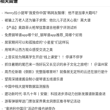
相关曲谱
Henry拉小提琴“我爱你中国”韩网友酸爆：他不是加拿大籍吗？
被骗上万老人还为骗子求情：他比儿子还关心我！离大谱
【产品】奥路菲火枪琴弦靠谱吉他蔡宁评测试听
免费钢琴谱app哪个好_钢琴谱app推荐_简哪个好用
居家期间可以和孤独症的“小星星”们这样玩
用琴声让西方观众感受交流之美
上音实验为隔离学生开启“线上课堂”！！停课不停学
抓住暑期的尾巴来一场好玩又长见识的亲子文化之旅吧！！＠温州家
周杰伦新歌《倒影》完整版哪里听？就像居无定所的云还在旅行是什
望周深揉揉酱自制小提琴谱五线谱乐谱
中国中档大提琴数据监测报告
建功新时代·非凡十年丨安徽：科技进步添动力创新发展谱新篇奋进
游客弹钢琴送门票张家界黄龙洞景区推寻琴记活动
“奥地利中国日”活动在维也纳举办