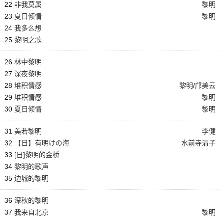
22
非我莫属
黎明
23
夏日倾情
黎明
24
我多么想
25
黎明之歌
26
林中黎明
27
深夜黎明
28
堆积情感
黎明
/
邝美云
29
堆积情感
黎明
30
夏日倾情
黎明
31
美若黎明
李健
32
【日】有明けの海
水前寺清子
33
[日]黎明的金桥
34
黎明的歌声
35
边城的黎明
36
深秋的黎明
37
我来自北京
黎明