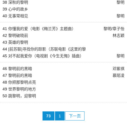
38
深秋的黎明
黎明
39
心中的故乡
40
无事常相见
黎明
41
你懂我的爱（电影《梅兰芳》主题曲）
黎明
/
章子怡
42
黎明破晓前
林志颖
43
英雄的黎明
44
[前苏联]寻找你的踪影（苏联电影《这里的黎
明静悄悄》插曲）
45
对不起我爱你（电视剧《今生无悔》插曲）
黎明
46
黎明前的黑暗
邓紫祺
47
黎明前的黑暗
慕陌凌
48
你把那黎明点亮
49
世界黎明的地方
50
跳黎明，迎黎明
73
1
下一页