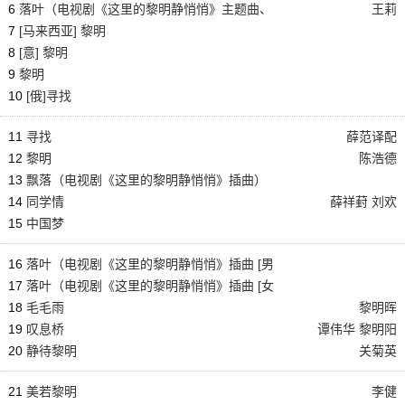
6
落叶（电视剧《这里的黎明静悄悄》主题曲、
王莉
独唱版）
7
[马来西亚] 黎明
8
[意] 黎明
9
黎明
10
[俄]寻找
11
寻找
薛范译配
12
黎明
陈浩德
13
飘落（电视剧《这里的黎明静悄悄》插曲）
14
同学情
薛祥葑 刘欢
15
中国梦
16
落叶（电视剧《这里的黎明静悄悄》插曲 [男
声版]）
17
落叶（电视剧《这里的黎明静悄悄》插曲 [女
声版]）
18
毛毛雨
黎明晖
19
叹息桥
谭伟华 黎明阳
20
静待黎明
关菊英
21
美若黎明
李健