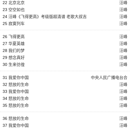
22
北京北京
汪峰
23
空空如也
汪峰
24
汪峰《飞得更高》考级版超清谱 老歌大叔吉
汪峰
他教室出品
25
寂寞列车
汪峰
26
飞得更高
汪峰
27
华夏英雄
汪峰
28
我们的梦
汪峰
29
想念真好
汪峰
30
生来彷徨
汪峰
31
我爱你中国
中央人民广播电台合
32
怒放的生命
唱团
汪峰
33
我爱你中国
汪峰
34
怒放的生命
汪峰
35
怒放的生命
汪峰
36
怒放的生命
汪峰
37
我爱你中国
汪峰