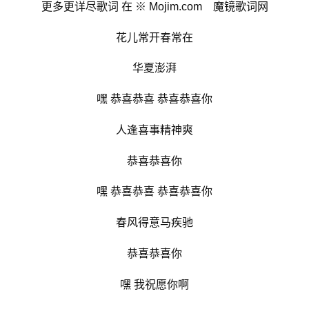
更多更详尽歌词 在 ※ Mojim.com 魔镜歌词网
花儿常开春常在
华夏澎湃
嘿 恭喜恭喜 恭喜恭喜你
人逢喜事精神爽
恭喜恭喜你
嘿 恭喜恭喜 恭喜恭喜你
春风得意马疾驰
恭喜恭喜你
嘿 我祝愿你啊