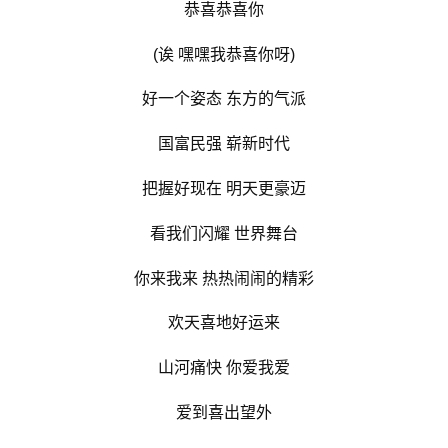
恭喜恭喜你
(诶 嘿嘿我恭喜你呀)
好一个姿态 东方的气派
国富民强 崭新时代
把握好现在 明天更豪迈
看我们闪耀 世界舞台
你来我来 热热闹闹的精彩
欢天喜地好运来
山河痛快 你爱我爱
爱到喜出望外