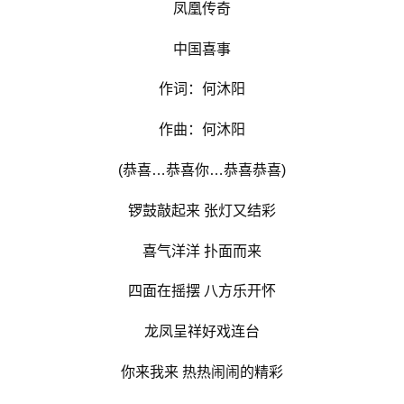
凤凰传奇
中国喜事
作词：何沐阳
作曲：何沐阳
(恭喜…恭喜你…恭喜恭喜)
锣鼓敲起来 张灯又结彩
喜气洋洋 扑面而来
四面在摇摆 八方乐开怀
龙凤呈祥好戏连台
你来我来 热热闹闹的精彩