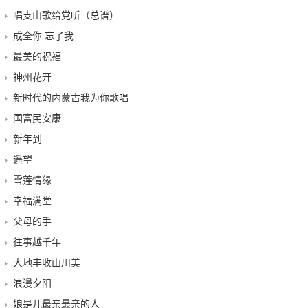
唱支山歌给党听（总谱）
成全你 忘了我
最美的祝福
神州花开
新时代的内蒙古我为你歌唱
国富民安康
新年到
遥望
雪莲情缘
幸福满堂
父母的手
往事越千年
大地丰收山川美
浪漫夕阳
娘是儿最亲最亲的人