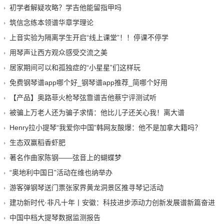
初学者解疑攻略？学吉他能留指甲吗
筑信念练本领谱华章学理论
上音实验为隔离学生开启“线上课堂”！！停课不停学
用琴声让西方观众感受交流之美
居家期间可以和孤独症的“小星星”们这样玩
免费钢琴谱app哪个好_钢琴谱app推荐_简哪个好用
【产品】奥路菲火枪琴弦靠谱吉他蔡宁评测试听
被骗上万老人还为骗子求情：他比儿子还关心我！离大谱
Henry拉小提琴“我爱你中国”韩网友酸爆：他不是加拿大籍吗？
生态双赢稻香虾肥
著名作曲家陈钢——弦音上的蝴蝶梦
“奥地利中国日”活动在维也纳举办
游客弹钢琴送门票张家界黄龙洞景区推寻琴记活动
建功新时代·非凡十年丨安徽：科技进步添动力创新发展谱新篇奋进
中国中档大提琴数据监测报告