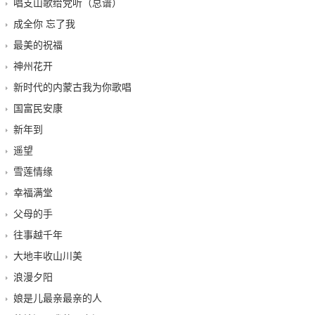
唱支山歌给党听（总谱）
成全你 忘了我
最美的祝福
神州花开
新时代的内蒙古我为你歌唱
国富民安康
新年到
遥望
雪莲情缘
幸福满堂
父母的手
往事越千年
大地丰收山川美
浪漫夕阳
娘是儿最亲最亲的人